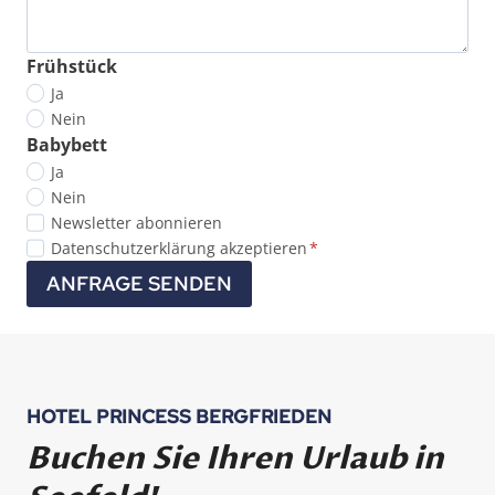
Frühstück
Ja
Nein
Babybett
Ja
Nein
N
Newsletter abonnieren
D
e
Datenschutzerklärung akzeptieren
*
a
w
ANFRAGE SENDEN
t
s
e
l
n
e
s
t
c
t
HOTEL PRINCESS BERGFRIEDEN
h
e
Buchen Sie Ihren Urlaub in
u
r