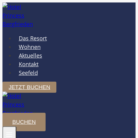
Zum
Inhalt
springen
Das Resort
Wohnen
Aktuelles
Kontakt
Seefeld
JETZT BUCHEN
BUCHEN