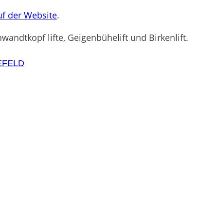
uf der Website
.
andtkopf lifte, Geigenbühelift und Birkenlift.
EFELD