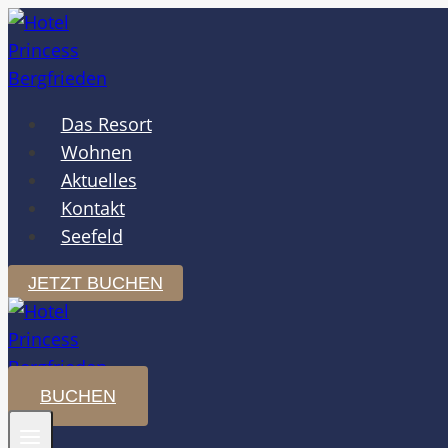
Zum
Inhalt
springen
Das Resort
Wohnen
Aktuelles
Kontakt
Seefeld
JETZT BUCHEN
BUCHEN