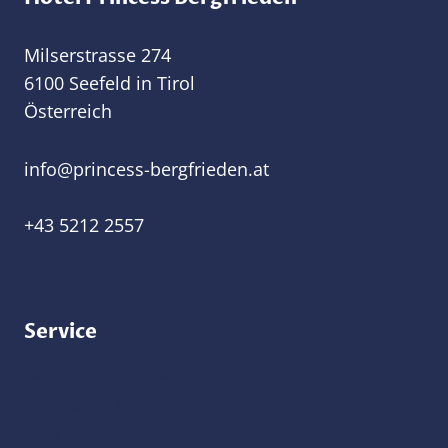
Milserstrasse 274
6100 Seefeld in Tirol
Österreich
@ofni
ta.nedeirfgreb-ssecnirp
+43 5212 2557
Service
Kontakt & Anreise
Praktische Infos
AGB