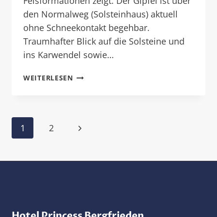
Felsformationen zeigt. Der Gipfel ist über
den Normalweg (Solsteinhaus) aktuell
ohne Schneekontakt begehbar.
Traumhafter Blick auf die Solsteine und
ins Karwendel sowie…
HARRY
WEITERLESEN
´S
PEAK
OF
THE
Seitennavigation
Nächste
1
2
WEEK
Seite
Hotel Princess Bergfrieden