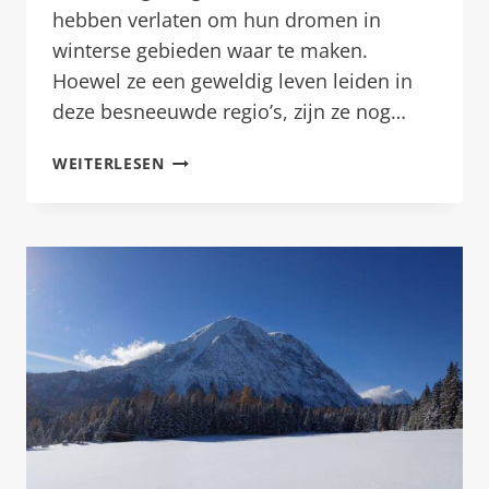
hebben verlaten om hun dromen in
winterse gebieden waar te maken.
Hoewel ze een geweldig leven leiden in
deze besneeuwde regio’s, zijn ze nog…
OPNAMES
WEITERLESEN
VAN
DE
NEDERLANDSE
SERIE
WINTER
VOL
LIEFDE
IN
HOTEL
PRINCESS
BERGFRIEDEN
EN
DE