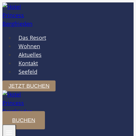
Zum
Inhalt
springen
Das Resort
Wohnen
Aktuelles
Kontakt
Seefeld
JETZT BUCHEN
BUCHEN